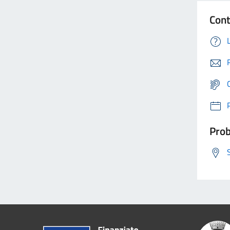
Cont
Prob