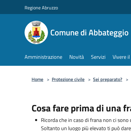
Salta al contenuto principale
Regione Abruzzo
Comune di Abbateggio
Amministrazione
Novità
Servizi
Vivere 
Home
>
Protezione civile
>
Sei preparato?
>
Cosa fare prima di una f
Ricorda che in caso di frana non ci sono 
Soltanto un luogo più elevato ti può dare