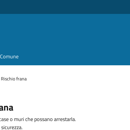
il Comune
Rischio frana
rana
case o muri che possano arrestarla.
 sicurezza.