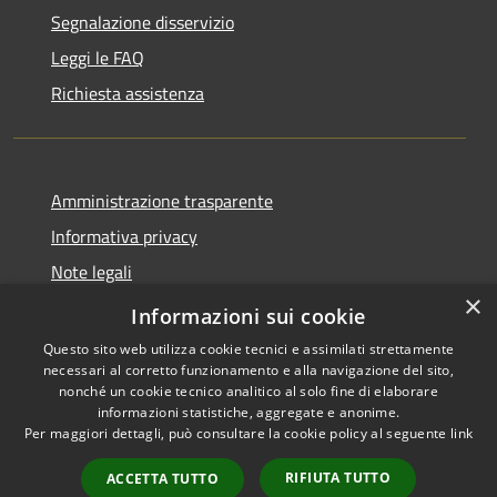
Segnalazione disservizio
Leggi le FAQ
Richiesta assistenza
Amministrazione trasparente
Informativa privacy
Note legali
×
Dichiarazione di accessibilità
Informazioni sui cookie
Questo sito web utilizza cookie tecnici e assimilati strettamente
necessari al corretto funzionamento e alla navigazione del sito,
nonché un cookie tecnico analitico al solo fine di elaborare
informazioni statistiche, aggregate e anonime.
RSS
Copyright © 2026 • Comune di
Per maggiori dettagli, può consultare la cookie policy al seguente
link
Accessibilità
Abbateggio • Powered by
Privacy
Municipium
Accesso
•
RIFIUTA TUTTO
ACCETTA TUTTO