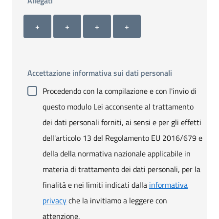
Allegati
Allegato 1
Allegato 2
Allegato 3
Allegato 4
+ Carica allegato 1
+ Carica allegato 2
+ Carica allegato 3
+ Carica allegato 4
+
+
+
+
Accettazione informativa sui dati personali
Procedendo con la compilazione e con l'invio di
questo modulo Lei acconsente al trattamento
dei dati personali forniti, ai sensi e per gli effetti
dell'articolo 13 del Regolamento EU 2016/679 e
della della normativa nazionale applicabile in
materia di trattamento dei dati personali, per la
finalità e nei limiti indicati dalla
informativa
privacy
che la invitiamo a leggere con
attenzione.