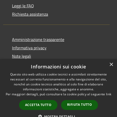
Leggi le FAQ
Richiesta assistenza
Amministrazione trasparente
Informativa privacy
Note legali
×
Dichiarazione di accessibilità
Informazioni sui cookie
Questo sito web utilizza cookie tecnici e assimilati strettamente
necessari al corretto funzionamento e alla navigazione del sito,
nonché un cookie tecnico analitico al solo fine di elaborare
informazioni statistiche, aggregate e anonime.
RSS
Copyright © 2026 • Comune di
Per maggiori dettagli, può consultare la cookie policy al seguente
link
Accessibilità
Abbateggio • Powered by
Privacy
Municipium
Accesso
•
RIFIUTA TUTTO
ACCETTA TUTTO
Cookie
redazione
Mappa del sito
MOSTRA DETTAGLI