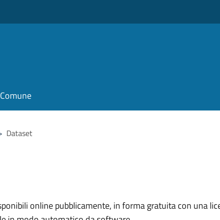
il Comune
>
Dataset
nibili online pubblicamente, in forma gratuita con una lice
ile in modo automatico da software.