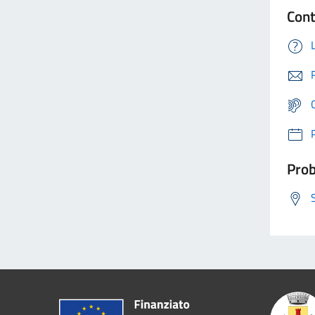
Cont
Prob