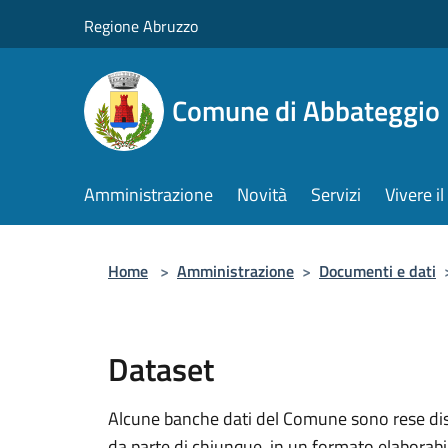
Salta al contenuto principale
Regione Abruzzo
Comune di Abbateggio
Amministrazione
Novità
Servizi
Vivere 
Home
>
Amministrazione
>
Documenti e dati
Dataset
Alcune banche dati del Comune sono rese dispo
da parte di chiunque, in un formato elaborab