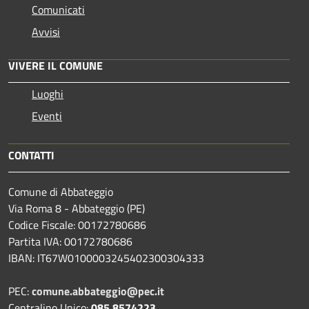
Comunicati
Avvisi
VIVERE IL COMUNE
Luoghi
Eventi
CONTATTI
Comune di Abbateggio
Via Roma 8 - Abbateggio (PE)
Codice Fiscale: 00172780686
Partita IVA: 00172780686
IBAN: IT67W0100003245402300304333
PEC:
comune.abbateggio@pec.it
Centralino Unico:
085 8574223