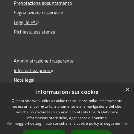
Prenotazione appuntamento
Segnalazione disservizio
Leggi le FAQ
Richiesta assistenza
Amministrazione trasparente
Informativa privacy
Note legali
×
Dichiarazione di accessibilità
Informazioni sui cookie
Questo sito web utilizza cookie tecnici e assimilati strettamente
necessari al corretto funzionamento e alla navigazione del sito,
nonché un cookie tecnico analitico al solo fine di elaborare
informazioni statistiche, aggregate e anonime.
RSS
Copyright © 2026 • Comune di
Per maggiori dettagli, può consultare la cookie policy al seguente
link
Accessibilità
Abbateggio • Powered by
Privacy
Municipium
Accesso