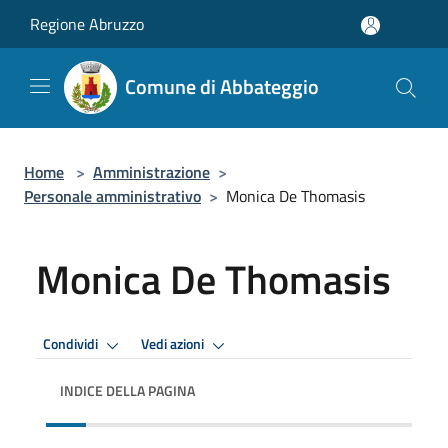
Salta al contenuto principale
Regione Abruzzo
Comune di Abbateggio
Home
>
Amministrazione
>
Personale amministrativo
>
Monica De Thomasis
Monica De Thomasis
Condividi
Vedi azioni
INDICE DELLA PAGINA