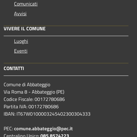
Comunicati
Avvisi
VIVERE IL COMUNE
Luoghi
Eventi
CONTATTI
Comune di Abbateggio
Via Roma 8 - Abbateggio (PE)
Codice Fiscale: 00172780686
Partita IVA: 00172780686
IBAN: IT67W0100003245402300304333
PEC:
comune.abbateggio@pec.it
Centralino Unico:
085 8574223