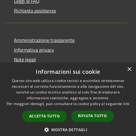
Leggi le FAQ
Richiesta assistenza
Amministrazione trasparente
Informativa privacy
Note legali
×
Dichiarazione di accessibilità
Informazioni sui cookie
Questo sito web utilizza cookie tecnici e assimilati strettamente
necessari al corretto funzionamento e alla navigazione del sito,
nonché un cookie tecnico analitico al solo fine di elaborare
informazioni statistiche, aggregate e anonime.
RSS
Copyright © 2026 • Comune di
Per maggiori dettagli, può consultare la cookie policy al seguente
link
Accessibilità
Abbateggio • Powered by
Privacy
Municipium
Accesso
•
RIFIUTA TUTTO
ACCETTA TUTTO
Cookie
redazione
Mappa del sito
MOSTRA DETTAGLI